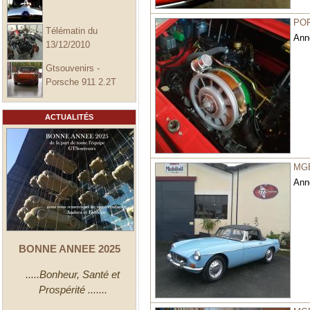
POR
Télématin du
Ann
13/12/2010
Gtsouvenirs -
Porsche 911 2.2T
ACTUALITÉS
MG
Ann
BONNE ANNEE 2025
.....Bonheur, Santé et
Prospérité .......