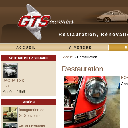
Restauration, Rénovati
ACCUEIL
A VENDRE
R
Accueil
/ Restauration
VOITURE DE LA SEMAINE
Vous êtes ici
Restauration
POR
JAGUAR XK
Ann
150
Année :
1959
VIDÉOS
Inauguration de
GTSouvenirs
1er anniversaire !