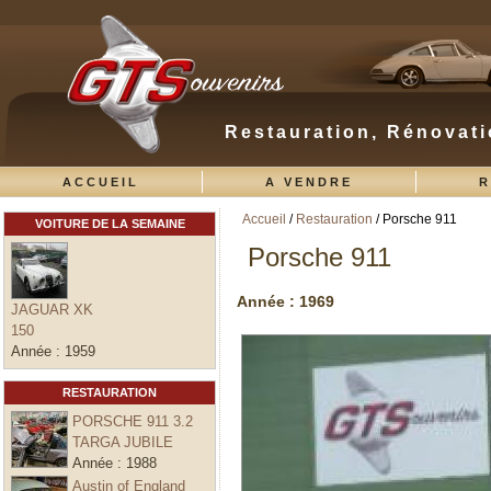
Restauration, Rénovati
ACCUEIL
A VENDRE
R
Accueil
/
Restauration
/ Porsche 911
VOITURE DE LA SEMAINE
Vous êtes ici
Porsche 911
Année :
1969
JAGUAR XK
150
Année :
1959
RESTAURATION
PORSCHE 911 3.2
TARGA JUBILE
Année :
1988
Austin of England