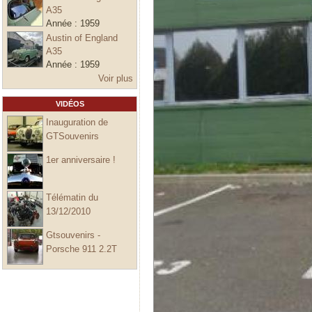
A35
Année :
1959
Austin of England
A35
Année :
1959
Voir plus
VIDÉOS
Inauguration de
GTSouvenirs
1er anniversaire !
Télématin du
13/12/2010
Gtsouvenirs -
Porsche 911 2.2T