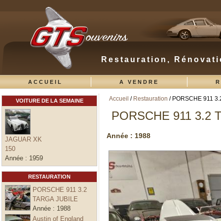
Restauration, Rénovati
ACCUEIL
A VENDRE
R
Accueil
/
Restauration
/ PORSCHE 911 3.
VOITURE DE LA SEMAINE
Vous êtes ici
PORSCHE 911 3.2 
Année :
1988
JAGUAR XK
150
Année :
1959
RESTAURATION
PORSCHE 911 3.2
TARGA JUBILE
Année :
1988
Austin of England