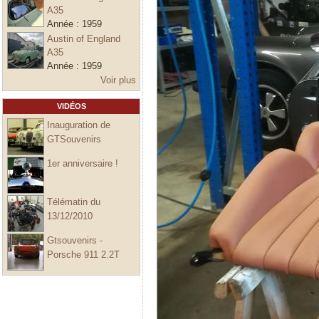
A35
Année :
1959
Austin of England
A35
Année :
1959
Voir plus
VIDÉOS
Inauguration de
GTSouvenirs
1er anniversaire !
Télématin du
13/12/2010
Gtsouvenirs -
Porsche 911 2.2T