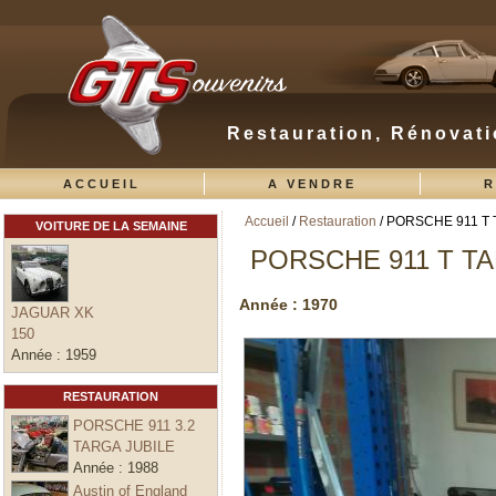
Restauration, Rénovati
ACCUEIL
A VENDRE
R
Accueil
/
Restauration
/ PORSCHE 911 T
VOITURE DE LA SEMAINE
Vous êtes ici
PORSCHE 911 T T
Année :
1970
JAGUAR XK
150
Année :
1959
RESTAURATION
PORSCHE 911 3.2
TARGA JUBILE
Année :
1988
Austin of England