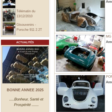
Ann
Télématin du
13/12/2010
Gtsouvenirs -
Porsche 911 2.2T
MG
Ann
ACTUALITÉS
POR
Ann
BONNE ANNEE 2025
.....Bonheur, Santé et
Prospérité .......