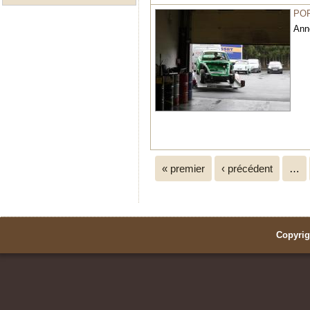
POR
Ann
Pages
« premier
‹ précédent
…
Copyrig