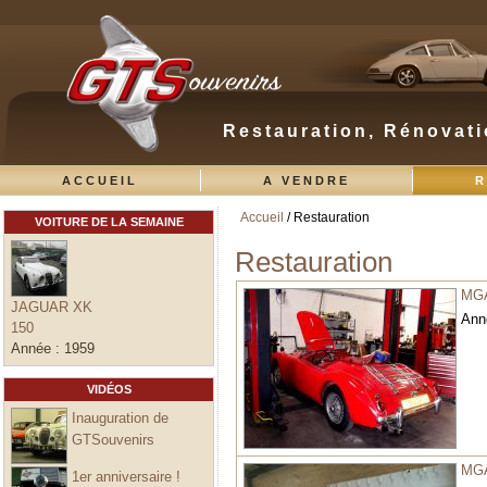
Restauration, Rénovati
ACCUEIL
A VENDRE
R
Accueil
/ Restauration
VOITURE DE LA SEMAINE
Vous êtes ici
Restauration
MG
JAGUAR XK
Ann
150
Année :
1959
VIDÉOS
Inauguration de
GTSouvenirs
MG
1er anniversaire !