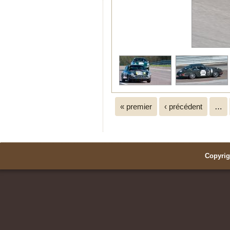
Pages
« premier
‹ précédent
…
Copyrig