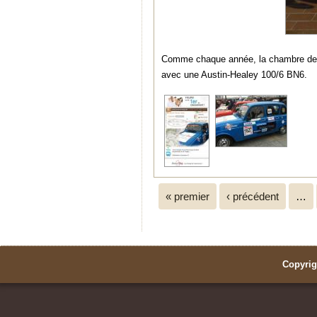
Comme chaque année, la chambre des m
avec une Austin-Healey 100/6 BN6.
Pages
« premier
‹ précédent
…
Copyrig